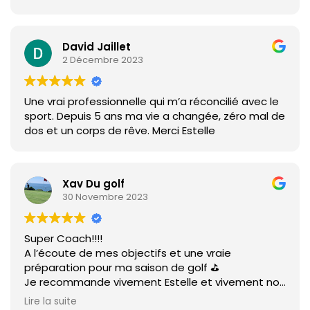
David Jaillet
2 Décembre 2023
Une vrai professionnelle qui m’a réconcilié avec le
sport. Depuis 5 ans ma vie a changée, zéro mal de
dos et un corps de rêve. Merci Estelle
Xav Du golf
30 Novembre 2023
Super Coach!!!!
A l’écoute de mes objectifs et une vraie
préparation pour ma saison de golf ⛳️
Je recommande vivement Estelle et vivement nos
prochaines séances 🏋🏼‍♀️
Lire la suite