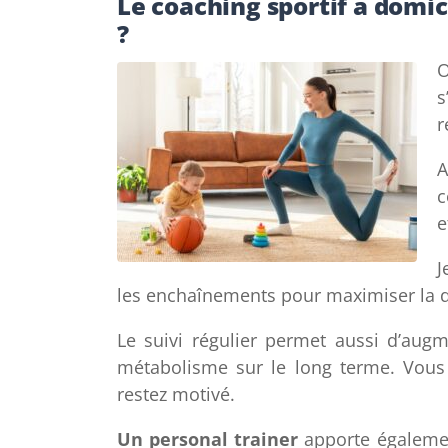
Le coaching sportif à domici
?
O
s
r
A
c
e
J
les enchaînements pour maximiser la d
Le suivi régulier permet aussi d’augm
métabolisme sur le long terme. Vous
restez motivé.
Un personal trainer
apporte également