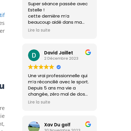
Super séance passée avec
Estelle !
if
cette dernière m’a
beaucoup aidé dans ma
es
prise de masse, avec de
er
Lire la suite
bons conseils.
merci !!
David Jaillet
2 Décembre 2023
Une vrai professionnelle qui
m’a réconcilié avec le sport.
u
Depuis 5 ans ma vie a
changée, zéro mal de dos
et un corps de rêve. Merci
Lire la suite
Estelle
re
ie
t,
Xav Du golf
30 Novembre 2023