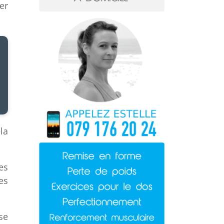
er
la
es
es
se