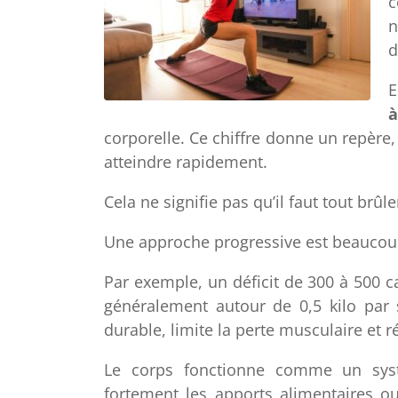
c
n
d
E
à
corporelle. Ce chiffre donne un repère,
atteindre rapidement.
Cela ne signifie pas qu’il faut tout brû
Une approche progressive est beaucoup 
Par exemple, un déficit de 300 à 500 c
généralement autour de 0,5 kilo par
durable, limite la perte musculaire et r
Le corps fonctionne comme un systèm
fortement les apports alimentaires ou