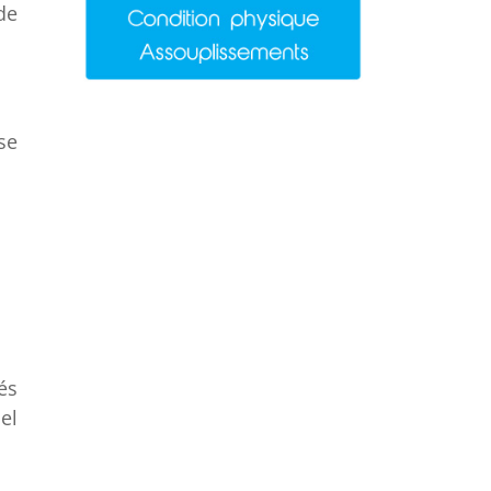
de
se
és
el