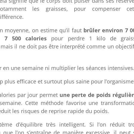
ela signifie que le corps doit puiser dans ses réserve
otamment les graisses, pour compenser cet
ifférence.
n moyenne, on estime qu’il faut
brûler environ 7 0
 7 500 calories
pour perdre 1 kilo de grais
 mais il ne doit pas être interprété comme un objectif
ler en une semaine ni multiplier les séances intensives
plus efficace et surtout plus saine pour l’organisme
alories par jour permet
une perte de poids réguliè
 semaine. Cette méthode favorise une transformati
éduit les risques de reprise rapide du poids.
e d’équilibre très intelligent. Si l’on réduit tr
 que l’on s’entraîne de manière excessive, il peut 