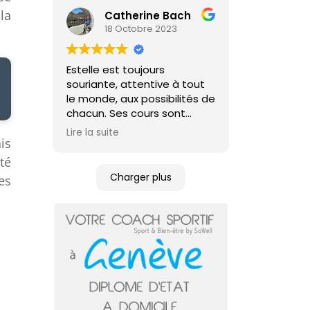
la
Catherine Bach
18 Octobre 2023
Estelle est toujours
souriante, attentive à tout
le monde, aux possibilités de
chacun. Ses cours sont
variés.
Lire la suite
is
té
Charger plus
es