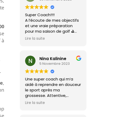
s,
te
Super Coach!!!!
A l’écoute de mes objectifs
et une vraie préparation
00
pour ma saison de golf ⛳️
se
Je recommande vivement
Lire la suite
 à
Estelle et vivement nos
prochaines séances 🏋🏼‍♀️
Nina Kalinine
.
5 Novembre 2023
.
Une super coach qui m’a
re
,
aidé à reprendre en douceur
on
le sport après ma
grossesse. Attentive,
bienveillante, très
Lire la suite
professionnelle, je
op
recommande vivement !
se