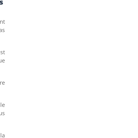
s
nt
as
st
ue
ure
le
us
la