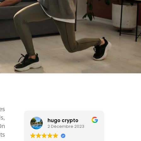
es
s,
hugo crypto
On
2 Décembre 2023
ts