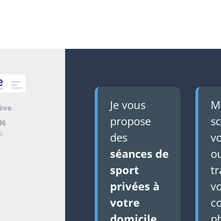
Je vous
Mi
ève
propose
sc
86
s
des
vo
séances de
o
sport
tr
privées à
v
votre
c
domicile
,
p