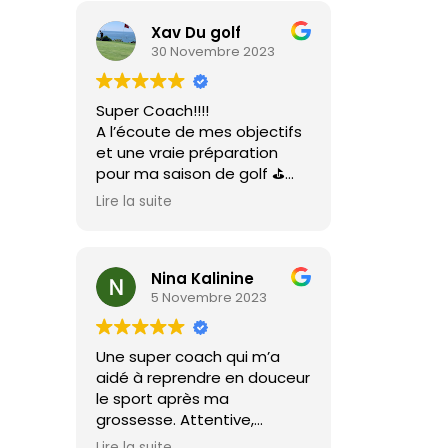
Xav Du golf
30 Novembre 2023
Super Coach!!!!
A l’écoute de mes objectifs
et une vraie préparation
pour ma saison de golf ⛳️
Je recommande vivement
Lire la suite
Estelle et vivement nos
prochaines séances 🏋🏼‍♀️
Nina Kalinine
5 Novembre 2023
Une super coach qui m’a
aidé à reprendre en douceur
le sport après ma
grossesse. Attentive,
bienveillante, très
Lire la suite