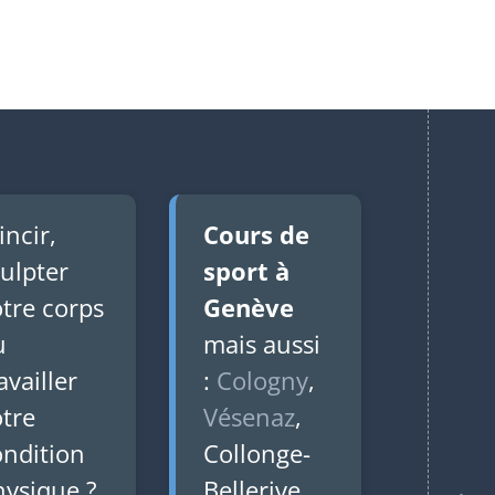
ncir,
Cours de
ulpter
sport à
tre corps
Genève
u
mais aussi
availler
:
Cologny
,
otre
Vésenaz
,
ondition
Collonge-
hysique ?
Bellerive,