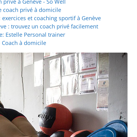
h privé à Genève - So Well
le coach privé à domicile
exercices et coaching sportif à Genève
ve : trouvez un coach privé facilement
: Estelle Personal trainer
e Coach à domicile