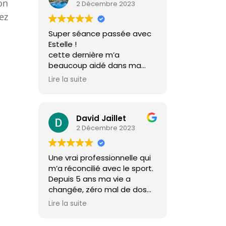
on
2 Décembre 2023
ez
Super séance passée avec
Estelle !
cette dernière m’a
beaucoup aidé dans ma
prise de masse, avec de
Lire la suite
bons conseils.
merci !!
David Jaillet
2 Décembre 2023
Une vrai professionnelle qui
m’a réconcilié avec le sport.
Depuis 5 ans ma vie a
changée, zéro mal de dos
et un corps de rêve. Merci
Lire la suite
Estelle