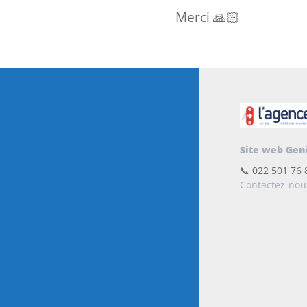
Merci 🙏🏻
Site web Gen
📞 022 501 76 
Contactez-nou